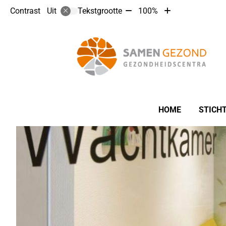
Tekst
Tekst
Contrast
Tekstgrootte
100%
Uit
verkleinen
vergroten
met
met
10%
10%
Hoofdmenu
HOME
STICH