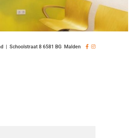
Bezoek
Bezoek
nd
Schoolstraat
8
6581 BG
Malden
onze
onze
facebook
Instagram
pagina
pagina