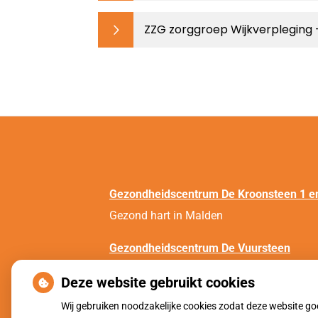
ZZG zorggroep Wijkverpleging
Gezondheidscentrum De Kroonsteen 1 e
Gezond hart in Malden
Gezondheidscentrum De Vuursteen
Gezond hart in Molenhoek
Deze website gebruikt cookies
Wij gebruiken noodzakelijke cookies zodat deze website g