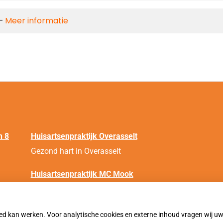
 –
Meer informatie
n 8
Huisartsenpraktijk Overasselt
Gezond hart in Overasselt
Huisartsenpraktijk MC Mook
Gezond hart in Mook
oed kan werken. Voor analytische cookies en externe inhoud vragen wij 