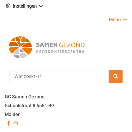
Instellingen
Hoofdmenu
Menu
Zoeke
GC Samen Gezond
Schoolstraat
8
6581 BG
Malden
Bezoek
Bezoek
onze
onze