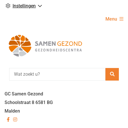
Instellingen
Hoofdmenu
Menu
Zoeke
GC Samen Gezond
Schoolstraat
8
6581 BG
Malden
Bezoek
Bezoek
onze
onze