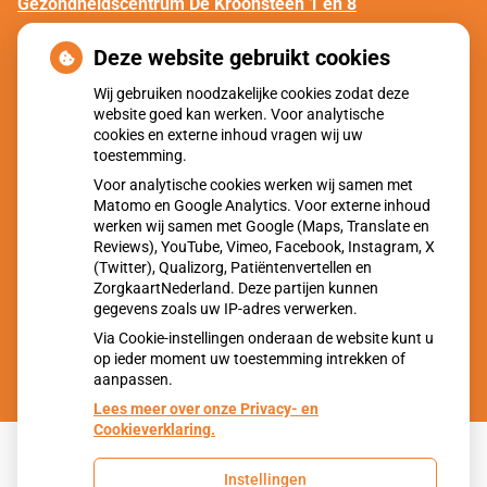
Gezondheidscentrum De Kroonsteen 1 en 8
Gezond hart in Malden
Deze website gebruikt cookies
Gezondheidscentrum De Vuursteen
Wij gebruiken noodzakelijke cookies zodat deze
website goed kan werken. Voor analytische
Gezond hart in Molenhoek
cookies en externe inhoud vragen wij uw
toestemming.
Huisartsenpraktijk Overasselt
Voor analytische cookies werken wij samen met
Gezond hart in Overasselt
Matomo en Google Analytics. Voor externe inhoud
werken wij samen met Google (Maps, Translate en
Reviews), YouTube, Vimeo, Facebook, Instagram, X
Huisartsenpraktijk MC Mook
(Twitter), Qualizorg, Patiëntenvertellen en
Gezond hart in Mook
ZorgkaartNederland. Deze partijen kunnen
gegevens zoals uw IP-adres verwerken.
Via Cookie-instellingen onderaan de website kunt u
op ieder moment uw toestemming intrekken of
aanpassen.
Lees meer over onze Privacy- en
Cookieverklaring.
Instellingen