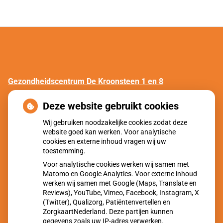
Gezondheidscentrum De Kroonsteen 1 en 8
Gezond hart in Malden
Deze website gebruikt cookies
Gezondheidscentrum De Vuursteen
Wij gebruiken noodzakelijke cookies zodat deze
website goed kan werken. Voor analytische
Gezond hart in Molenhoek
cookies en externe inhoud vragen wij uw
toestemming.
Huisartsenpraktijk Overasselt
Voor analytische cookies werken wij samen met
Gezond hart in Overasselt
Matomo en Google Analytics. Voor externe inhoud
werken wij samen met Google (Maps, Translate en
Reviews), YouTube, Vimeo, Facebook, Instagram, X
Huisartsenpraktijk MC Mook
(Twitter), Qualizorg, Patiëntenvertellen en
Gezond hart in Mook
ZorgkaartNederland. Deze partijen kunnen
gegevens zoals uw IP-adres verwerken.