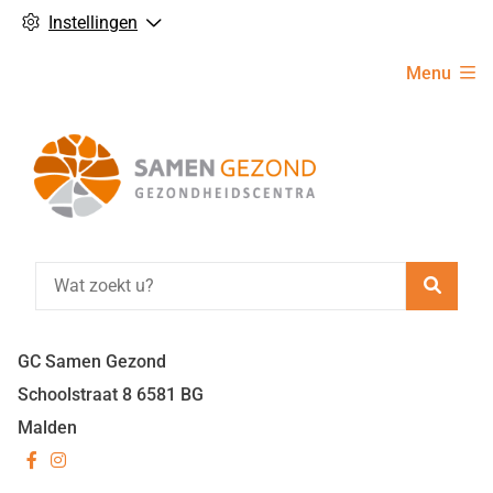
Instellingen
Hoofdmenu
Menu
Zoeke
GC Samen Gezond
Schoolstraat
8
6581 BG
Malden
Bezoek
Bezoek
onze
onze