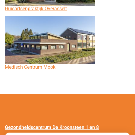
Huisartsenpraktijk Overasselt
Medisch Centrum Mook
Gezondheidscentrum De Kroonsteen 1 en 8