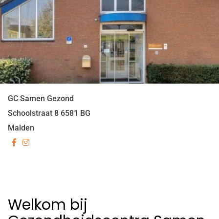
GC Samen Gezond
Schoolstraat
8
6581 BG
Malden
Bezoek
Bezoek
onze
onze
facebook
Instagram
pagina
pagina
Welkom bij