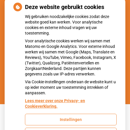
Gezond hart in Malden
Deze website gebruikt cookies
Gezondheidscentrum De Vuursteen
Wij gebruiken noodzakelijke cookies zodat deze
website goed kan werken. Voor analytische
Gezond hart in Molenhoek
cookies en externe inhoud vragen wij uw
toestemming.
Huisartsenpraktijk Overasselt
Voor analytische cookies werken wij samen met
Gezond hart in Overasselt
Matomo en Google Analytics. Voor externe inhoud
werken wij samen met Google (Maps, Translate en
Reviews), YouTube, Vimeo, Facebook, Instagram, X
Huisartsenpraktijk MC Mook
(Twitter), Qualizorg, Patiëntenvertellen en
Gezond hart in Mook
ZorgkaartNederland. Deze partijen kunnen
gegevens zoals uw IP-adres verwerken.
Via Cookie-instellingen onderaan de website kunt u
op ieder moment uw toestemming intrekken of
aanpassen.
Lees meer over onze Privacy- en
Cookieverklaring.
Instellingen
Uw Zorg Online
|
Beheer