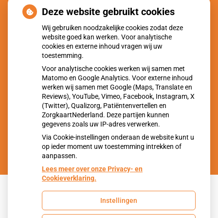
Gezond hart in Malden
Deze website gebruikt cookies
Gezondheidscentrum De Vuursteen
Wij gebruiken noodzakelijke cookies zodat deze
website goed kan werken. Voor analytische
Gezond hart in Molenhoek
cookies en externe inhoud vragen wij uw
toestemming.
Huisartsenpraktijk Overasselt
Voor analytische cookies werken wij samen met
Gezond hart in Overasselt
Matomo en Google Analytics. Voor externe inhoud
werken wij samen met Google (Maps, Translate en
Reviews), YouTube, Vimeo, Facebook, Instagram, X
Huisartsenpraktijk MC Mook
(Twitter), Qualizorg, Patiëntenvertellen en
Gezond hart in Mook
ZorgkaartNederland. Deze partijen kunnen
gegevens zoals uw IP-adres verwerken.
Via Cookie-instellingen onderaan de website kunt u
op ieder moment uw toestemming intrekken of
aanpassen.
Lees meer over onze Privacy- en
Cookieverklaring.
Instellingen
Uw Zorg Online
|
Beheer