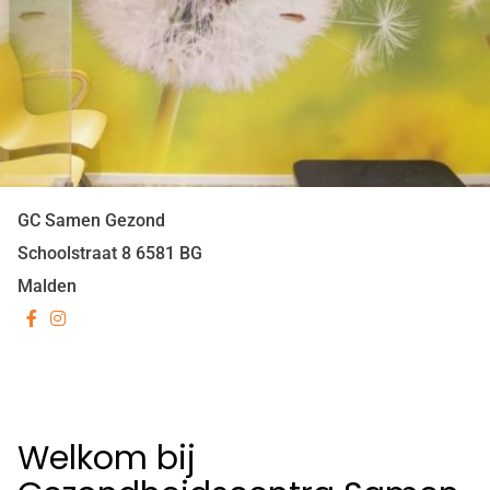
GC Samen Gezond
Schoolstraat
8
6581 BG
Malden
Bezoek
Bezoek
onze
onze
facebook
Instagram
pagina
pagina
Welkom bij