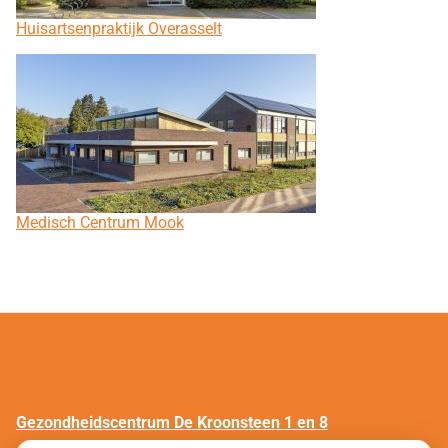
Huisartsenpraktijk Overasselt
Medisch Centrum Mook
Gezondheidscentrum De Kroonsteen 1 en 8